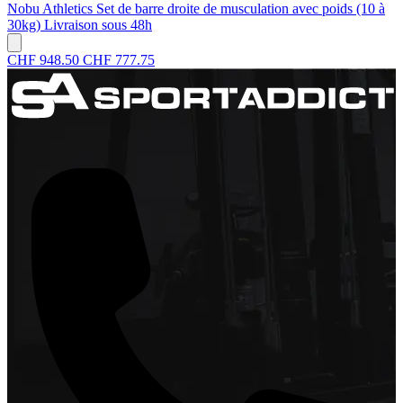
Nobu Athletics
Set de barre droite de musculation avec poids (10 à
30kg)
Livraison sous 48h
CHF 948.50
CHF 777.75