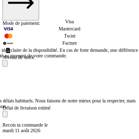
Visa
Mode de paiement:
Mastercard
Twint
Facture
dée claire de la disponibilité. En cas de forte demande, une différence
éalité au moment de votre commande.
Niveau de stock
s délais habituels. Nous faisons de notre mieux pour la respecter, mais
son.
Délai de livraison estimé
Recois ta commande le
mardi 11 août 2026