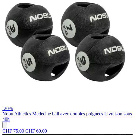
-20%
Nobu Athletics
Medecine ball avec doubles poignées
Livraison sous
48h
CHF 75.00
CHF 60.00