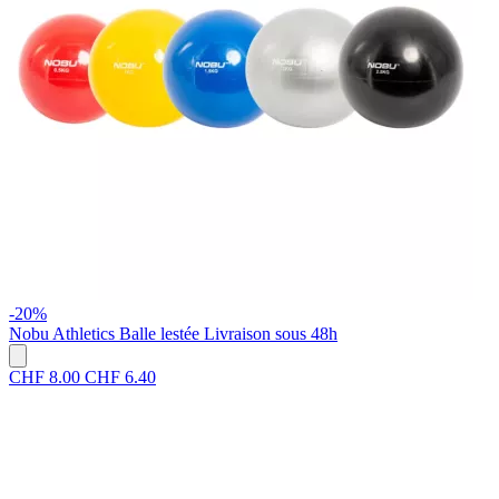
-20%
Nobu Athletics
Balle lestée
Livraison sous 48h
CHF 8.00
CHF 6.40