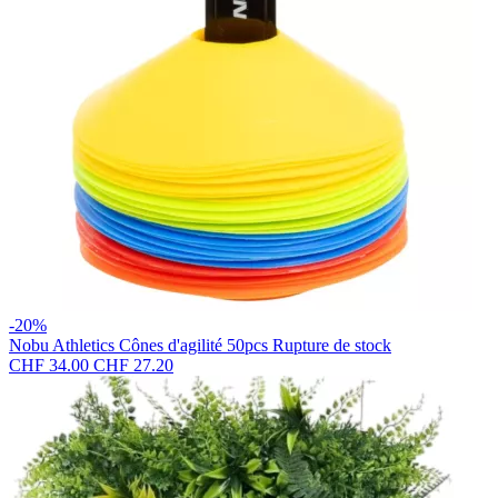
-20%
Nobu Athletics
Cônes d'agilité 50pcs
Rupture de stock
CHF 34.00
CHF 27.20