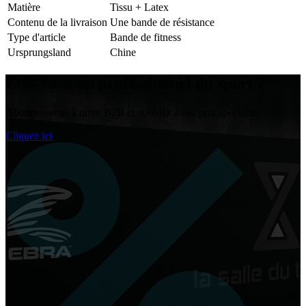
Matière
Tissu + Latex
Contenu de la livraison
Une bande de résistance
Type d'article
Bande de fitness
Ursprungsland
Chine
Êtes-vous un
professionnel du sport
?
Abonnez-vous à notre B2B et accédez à des prix spéciaux.
Cliquez ici