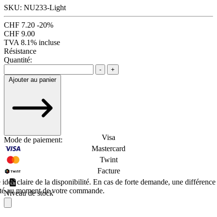
SKU: NU233-Light
CHF 7.20
-20%
CHF 9.00
TVA 8.1% incluse
Résistance
Quantité:
-
+
Ajouter au panier
Visa
Mode de paiement:
Mastercard
Twint
Facture
dée claire de la disponibilité. En cas de forte demande, une différence
éalité au moment de votre commande.
Niveau de stock