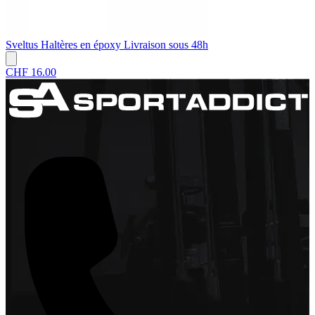
Sveltus
Haltères en époxy
Livraison sous 48h
CHF 16.00