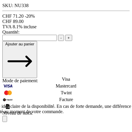
SKU: NU338
CHF 71.20
-20%
CHF 89.00
TVA 8.1% incluse
Quantité:
-
+
Ajouter au panier
Visa
Mode de paiement:
Mastercard
Twint
Facture
dée claire de la disponibilité. En cas de forte demande, une différence
éalité au moment de votre commande.
Niveau de stock