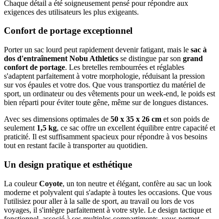
Chaque détail a été soigneusement pensé pour répondre aux
exigences des utilisateurs les plus exigeants.
Confort de portage exceptionnel
Porter un sac lourd peut rapidement devenir fatigant, mais le
sac à
dos d'entraînement Nobu Athletics
se distingue par son
grand
confort de portage
. Les bretelles rembourrées et réglables
s'adaptent parfaitement à votre morphologie, réduisant la pression
sur vos épaules et votre dos. Que vous transportiez du matériel de
sport, un ordinateur ou des vêtements pour un week-end, le poids est
bien réparti pour éviter toute gêne, même sur de longues distances.
Avec ses dimensions optimales de
50 x 35 x 26 cm
et son poids de
seulement
1,5 kg
, ce sac offre un excellent équilibre entre capacité et
praticité. Il est suffisamment spacieux pour répondre à vos besoins
tout en restant facile à transporter au quotidien.
Un design pratique et esthétique
La couleur
Coyote
, un ton neutre et élégant, confère au sac un look
moderne et polyvalent qui s'adapte à toutes les occasions. Que vous
l'utilisiez pour aller à la salle de sport, au travail ou lors de vos
voyages, il s'intègre parfaitement à votre style. Le design tactique et
fonctionnel, associé à ses multiples compartiments, vous permet