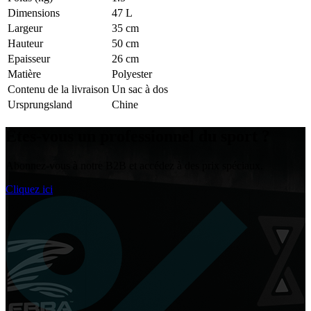
Dimensions
47 L
Largeur
35 cm
Hauteur
50 cm
Epaisseur
26 cm
Matière
Polyester
Contenu de la livraison
Un sac à dos
Ursprungsland
Chine
Êtes-vous un
professionnel du sport
?
Abonnez-vous à notre B2B et accédez à des prix spéciaux.
Cliquez ici