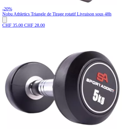
-20%
Nobu Athletics
Triangle de Tirage rotatif
Livraison sous 48h
CHF 35.00
CHF 28.00