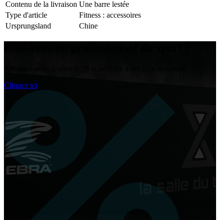
Contenu de la livraison
Une barre lestée
Type d'article
Fitness : accessoires
Ursprungsland
Chine
Êtes-vous un
professionnel du sport
?
Abonnez-vous à notre B2B et accédez à des prix spéciaux.
Cliquez ici