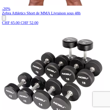
-20%
Zebra Athletics
Short de MMA
Livraison sous 48h
CHF 65.00
CHF 52.00