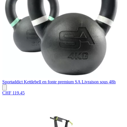
Sportaddict
Kettlebell en fonte premium SA
Livraison sous 48h
CHF 119.45