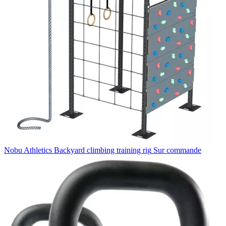
Nobu Athletics
Backyard climbing training rig
Sur commande