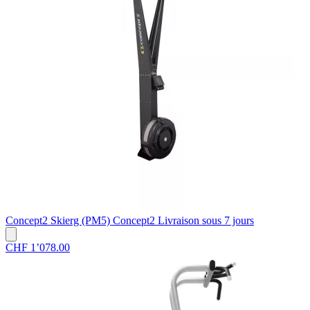
Concept2
Skierg (PM5) Concept2
Livraison sous 7 jours
CHF 1’078.00